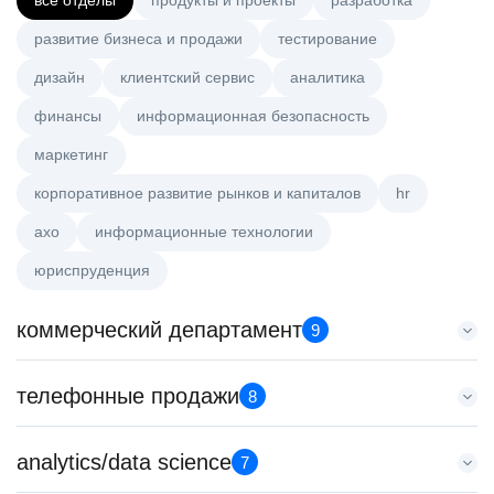
все отделы
продукты и проекты
разработка
развитие бизнеса и продажи
тестирование
дизайн
клиентский сервис
аналитика
финансы
информационная безопасность
маркетинг
корпоративное развитие рынков и капиталов
hr
axo
информационные технологии
юриспруденция
коммерческий департамент
9
Старший аналитик клиентской эффективности
телефонные продажи
8
HeadHunter::Коммерческий департамент
3 авг. 2026
Менеджер по привлечению клиентов (B2B)
analytics/data science
з/п не указана
7
HeadHunter::Телефонные продажи
Москва