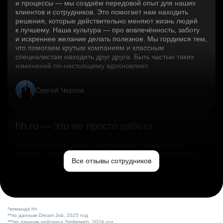
и процессы — мы создаём передовой опыт для наших
клиентов и сотрудников. Это помогает нам находить
решения, которые действительно меняют жизнь людей
к лучшему. Наша культура — про вовлечённость, заботу
и искреннее желание делать полезное. Мы гордимся тем,
что помогаем крутым компаниям и классным
специалистам находить друг друга. Быть частью таких
изменений по‑настоящему вдохновляет.
Сергей Чертов
hh.ru — это не просто работа
Это эмпатичные люди, заслуженные победы и дух
свободы. Мы помогаем миру и создаём лучший сервис
Все отзывы сотрудников
по поиску работы в стране.
Ольга Емельянова
*команда hh
**по данным Dream Job, 2025 год
***по данным рейтинга Similarweb, 2024 год