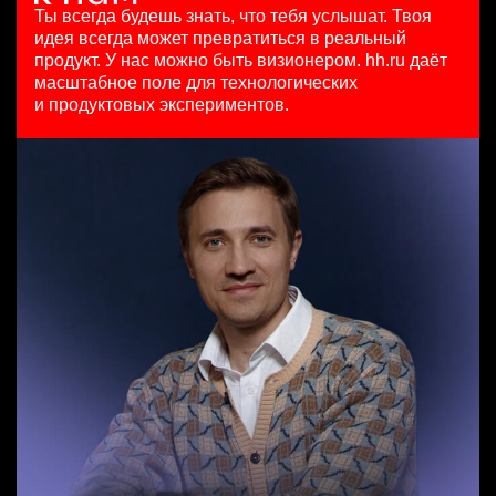
HeadHunter::Коммерческий департамент
15000000 so'm
4 авг. 2026
Ты всегда будешь знать, что тебя услышат.
Твоя
вчера
Ташкент
з/п не указана
идея всегда может превратиться в реальный
Продуктовый маркетолог b2b, брендинговые продукты
150000 ₽
Москва
продукт.
У нас можно быть визионером. hh.ru даёт
HeadHunter::Департамент маркетинга
Ярославль
масштабное поле для технологических
Специалист телемаркетинга
20 июл. 2026
и продуктовых экспериментов.
HeadHunter::Телефонные продажи
з/п не указана
Key Account Manager (EdTech)
13 июл. 2026
Москва
HeadHunter::Коммерческий департамент
10000000 so'm
вчера
Ташкент
150000 ₽
Санкт-Петербург