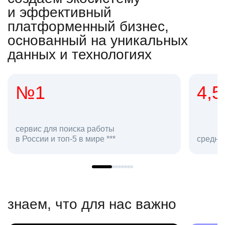
и эффективный
платформенный бизнес,
основанный на уникальных
данных и технологиях
4,5
2
сотр
средняя оценка hh.ru как работодателя **
в hh.
знаем, что для нас важно