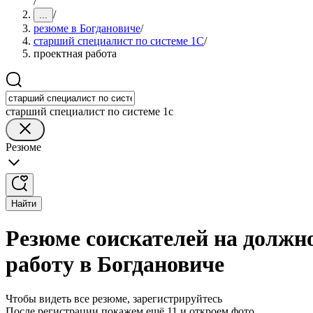
/
/
...
резюме в Богдановиче
/
старший специалист по системе 1С
/
проектная работа
старший специалист по системе 1с
Резюме
Найти
Резюме соискателей на должн
работу в Богдановиче
Чтобы видеть все резюме, зарегистрируйтесь
После регистрации покажем ещё 11 и откроем фото